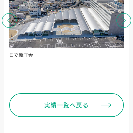
日立新庁舎
う
実績一覧へ戻る