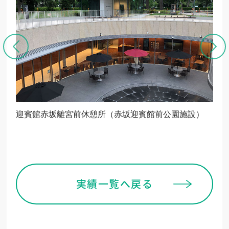
迎賓館赤坂離宮前休憩所（赤坂迎賓館前公園施設）
ウ
実績一覧へ戻る