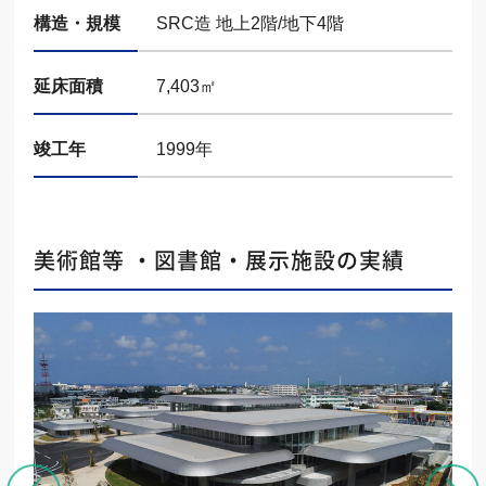
構造・規模
SRC造 地上2階/地下4階
延床面積
7,403㎡
竣工年
1999年
美術館等 ・図書館・展示施設の実績